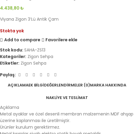
4.438,80
₺
Viyana Zigon 3’Lü Antik Çam
Stokta yok
Add to compare
Favorilere ekle
Stok kodu:
SAHA-ZS13
Kategoriler:
Zigon Sehpa
Etiketler:
Zigon Sehpa
Paylaş:
AÇIKLAMA
EK BILGI
DEĞERLENDIRMELER (0)
MARKA HAKKINDA
NAKLIYE VE TESLIMAT
Açıklama
Metal ayaklar ve özel desenli membran malzemenin MDF ahşap
üzerine kaplanması ile üretilmiştir.
Ürünler kurulum gerektirmez.
Metal kısımlar siyah elektro statik boyalı metaldir.